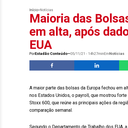
Início
>
Notícias
Maioria das Bolsa
em alta, após dad
EUA
Por
Estadão Conteúdo
05/11/21 - 14h27min
Em
Notícias
A maior parte das bolsas da Europa fechou em alt
nos Estados Unidos, o payroll, que mostrou forte
Stoxx 600, que reúne as principais ações da regi
comparação semanal.
Segundo o Departamento de Trabalho dos EUA, a m