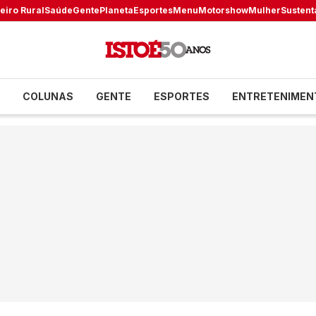
eiro Rural
Saúde
Gente
Planeta
Esportes
Menu
Motorshow
Mulher
Sustent
COLUNAS
GENTE
ESPORTES
ENTRETENIMEN