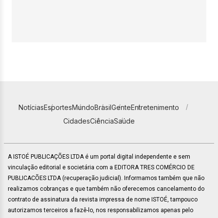
Notícias
Esportes
Mundo
Brasil
Gente
Entretenimento
Cidades
Ciência
Saúde
A ISTOÉ PUBLICAÇÕES LTDA é um portal digital independente e sem
vinculação editorial e societária com a EDITORA TRES COMÉRCIO DE
PUBLICACÕES LTDA (recuperação judicial). Informamos também que não
realizamos cobranças e que também não oferecemos cancelamento do
contrato de assinatura da revista impressa de nome ISTOÉ, tampouco
autorizamos terceiros a fazê-lo, nos responsabilizamos apenas pelo