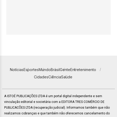
Notícias
Esportes
Mundo
Brasil
Gente
Entretenimento
Cidades
Ciência
Saúde
A ISTOÉ PUBLICAÇÕES LTDA é um portal digital independente e sem
vinculação editorial e societária com a EDITORA TRES COMÉRCIO DE
PUBLICACÕES LTDA (recuperação judicial). Informamos também que não
realizamos cobranças e que também não oferecemos cancelamento do