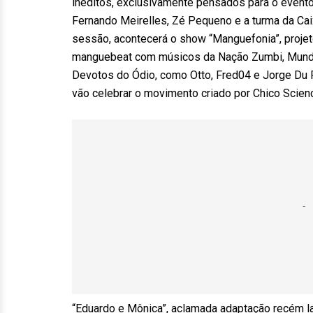
inéditos, exclusivamente pensados para o evento
Fernando Meirelles, Zé Pequeno e a turma da Cai
sessão, acontecerá o show “Manguefonia”, proj
manguebeat com músicos da Nação Zumbi, Mundo
Devotos do Ódio, como Otto, Fred04 e Jorge Du P
vão celebrar o movimento criado por Chico Scien
“Eduardo e Mônica”, aclamada adaptação recém la