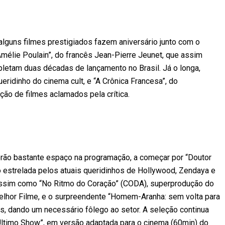
 alguns filmes prestigiados fazem aniversário junto com o
élie Poulain”, do francês Jean-Pierre Jeunet, que assim
letam duas décadas de lançamento no Brasil. Já o longa,
eridinho do cinema cult, e “A Crônica Francesa”, do
o de filmes aclamados pela crítica.
erão bastante espaço na programação, a começar por “Doutor
ão estrelada pelos atuais queridinhos de Hollywood, Zendaya e
assim como “No Ritmo do Coração” (CODA), superprodução do
lhor Filme, e o surpreendente “Homem-Aranha: sem volta para
, dando um necessário fôlego ao setor. A seleção continua
Ùltimo Show”, em versão adaptada para o cinema (60min) do