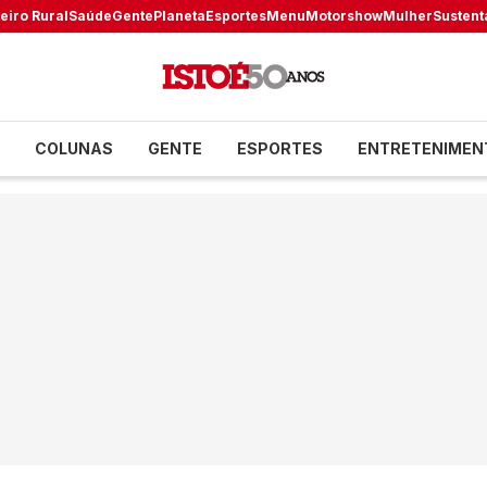
eiro Rural
Saúde
Gente
Planeta
Esportes
Menu
Motorshow
Mulher
Sustent
COLUNAS
GENTE
ESPORTES
ENTRETENIMEN