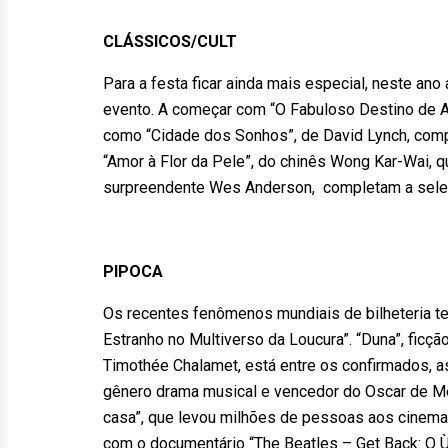
CLÁSSICOS/CULT
Para a festa ficar ainda mais especial, neste ano
evento. A começar com “O Fabuloso Destino de Am
como “Cidade dos Sonhos”, de David Lynch, comp
“Amor à Flor da Pele”, do chinês Wong Kar-Wai, qu
surpreendente Wes Anderson, completam a seleçã
PIPOCA
Os recentes fenômenos mundiais de bilheteria t
Estranho no Multiverso da Loucura”. “Duna”, ficç
Timothée Chalamet, está entre os confirmados, 
gênero drama musical e vencedor do Oscar de Me
casa”, que levou milhões de pessoas aos cinemas
com o documentário “The Beatles – Get Back: O 