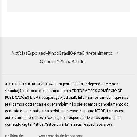
Notícias
Esportes
Mundo
Brasil
Gente
Entretenimento
Cidades
Ciência
Saúde
A ISTOÉ PUBLICAÇÕES LTDA é um portal digital independente e sem
vinculação editorial e societária com a EDITORA TRES COMÉRCIO DE
PUBLICACÕES LTDA (recuperação judicial). Informamos também que não
realizamos cobranças e que também não oferecemos cancelamento do
contrato de assinatura da revista impressa de nome ISTOÉ, tampouco
autorizamos terceiros a fazê-lo, nos responsabilizamos apenas pelo
conteúdo digital “https://istoe.com.br” e seus respectivos sites.
Política de
Assessoria de imprensa: