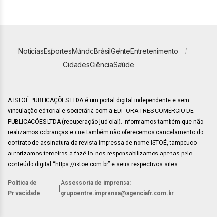
Notícias
Esportes
Mundo
Brasil
Gente
Entretenimento
Cidades
Ciência
Saúde
A ISTOÉ PUBLICAÇÕES LTDA é um portal digital independente e sem
vinculação editorial e societária com a EDITORA TRES COMÉRCIO DE
PUBLICACÕES LTDA (recuperação judicial). Informamos também que não
realizamos cobranças e que também não oferecemos cancelamento do
contrato de assinatura da revista impressa de nome ISTOÉ, tampouco
autorizamos terceiros a fazê-lo, nos responsabilizamos apenas pelo
conteúdo digital “https://istoe.com.br” e seus respectivos sites.
Política de
Assessoria de imprensa:
|
Privacidade
grupoentre.imprensa@agenciafr.com.br