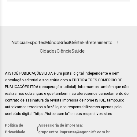
Notícias
Esportes
Mundo
Brasil
Gente
Entretenimento
Cidades
Ciência
Saúde
A ISTOÉ PUBLICAÇÕES LTDA é um portal digital independente e sem
vinculação editorial e societária com a EDITORA TRES COMÉRCIO DE
PUBLICACÕES LTDA (recuperação judicial). Informamos também que não
realizamos cobranças e que também não oferecemos cancelamento do
contrato de assinatura da revista impressa de nome ISTOÉ, tampouco
autorizamos terceiros a fazê-lo, nos responsabilizamos apenas pelo
conteúdo digital “https://istoe.com.br” e seus respectivos sites.
Política de
Assessoria de imprensa:
|
Privacidade
grupoentre.imprensa@agenciafr.com.br