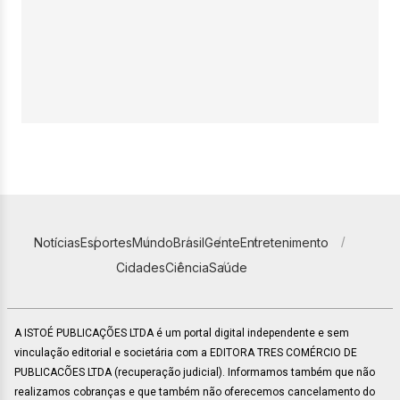
Notícias
Esportes
Mundo
Brasil
Gente
Entretenimento
Cidades
Ciência
Saúde
A ISTOÉ PUBLICAÇÕES LTDA é um portal digital independente e sem
vinculação editorial e societária com a EDITORA TRES COMÉRCIO DE
PUBLICACÕES LTDA (recuperação judicial). Informamos também que não
realizamos cobranças e que também não oferecemos cancelamento do