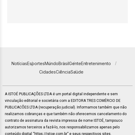
Notícias
Esportes
Mundo
Brasil
Gente
Entretenimento
Cidades
Ciência
Saúde
A ISTOÉ PUBLICAÇÕES LTDA é um portal digital independente e sem
vinculação editorial e societária com a EDITORA TRES COMÉRCIO DE
PUBLICACÕES LTDA (recuperação judicial). Informamos também que não
realizamos cobranças e que também não oferecemos cancelamento do
contrato de assinatura da revista impressa de nome ISTOÉ, tampouco
autorizamos terceiros a fazê-lo, nos responsabilizamos apenas pelo
conteúdo digital “https://istoe.com.br” e seus respectivos sites.