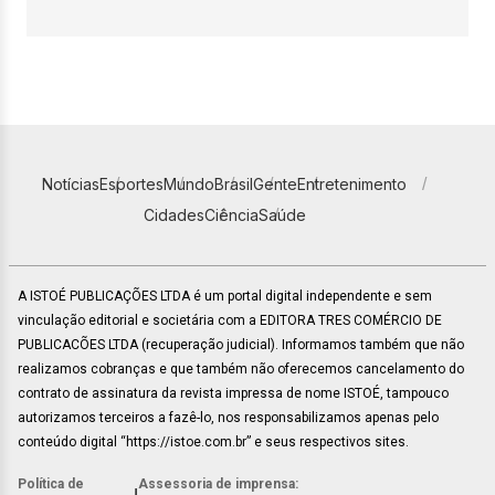
Notícias
Esportes
Mundo
Brasil
Gente
Entretenimento
Cidades
Ciência
Saúde
A ISTOÉ PUBLICAÇÕES LTDA é um portal digital independente e sem
vinculação editorial e societária com a EDITORA TRES COMÉRCIO DE
PUBLICACÕES LTDA (recuperação judicial). Informamos também que não
realizamos cobranças e que também não oferecemos cancelamento do
contrato de assinatura da revista impressa de nome ISTOÉ, tampouco
autorizamos terceiros a fazê-lo, nos responsabilizamos apenas pelo
conteúdo digital “https://istoe.com.br” e seus respectivos sites.
Política de
Assessoria de imprensa: