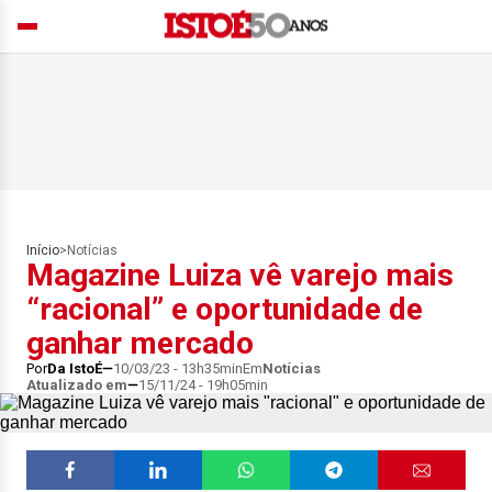
Início
>
Notícias
Magazine Luiza vê varejo mais
“racional” e oportunidade de
ganhar mercado
Por
Da IstoÉ
10/03/23 - 13h35min
Em
Notícias
Atualizado em
15/11/24 - 19h05min