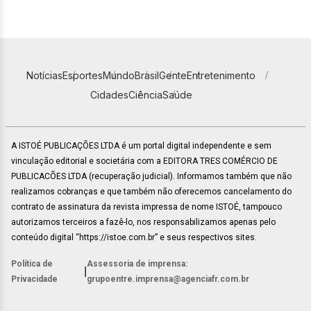
Notícias
Esportes
Mundo
Brasil
Gente
Entretenimento
Cidades
Ciência
Saúde
A ISTOÉ PUBLICAÇÕES LTDA é um portal digital independente e sem
vinculação editorial e societária com a EDITORA TRES COMÉRCIO DE
PUBLICACÕES LTDA (recuperação judicial). Informamos também que não
realizamos cobranças e que também não oferecemos cancelamento do
contrato de assinatura da revista impressa de nome ISTOÉ, tampouco
autorizamos terceiros a fazê-lo, nos responsabilizamos apenas pelo
conteúdo digital “https://istoe.com.br” e seus respectivos sites.
Política de
Assessoria de imprensa:
|
Privacidade
grupoentre.imprensa@agenciafr.com.br