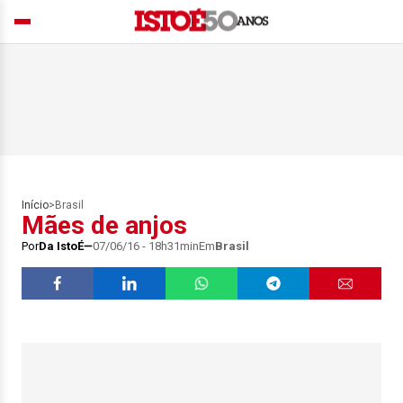
Início
>
Brasil
Mães de anjos
Por
Da IstoÉ
07/06/16 - 18h31min
Em
Brasil