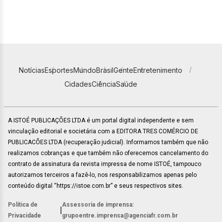
Notícias
Esportes
Mundo
Brasil
Gente
Entretenimento
Cidades
Ciência
Saúde
A ISTOÉ PUBLICAÇÕES LTDA é um portal digital independente e sem
vinculação editorial e societária com a EDITORA TRES COMÉRCIO DE
PUBLICACÕES LTDA (recuperação judicial). Informamos também que não
realizamos cobranças e que também não oferecemos cancelamento do
contrato de assinatura da revista impressa de nome ISTOÉ, tampouco
autorizamos terceiros a fazê-lo, nos responsabilizamos apenas pelo
conteúdo digital “https://istoe.com.br” e seus respectivos sites.
Política de
Assessoria de imprensa:
|
Privacidade
grupoentre.imprensa@agenciafr.com.br