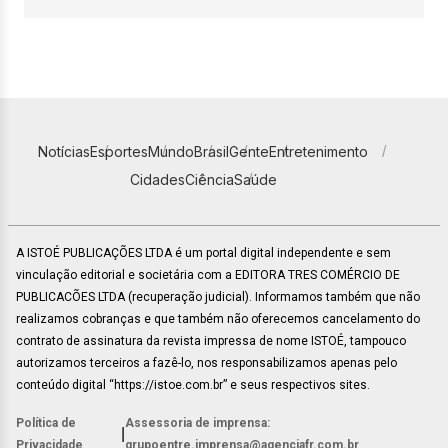
Notícias
Esportes
Mundo
Brasil
Gente
Entretenimento
Cidades
Ciência
Saúde
A ISTOÉ PUBLICAÇÕES LTDA é um portal digital independente e sem
vinculação editorial e societária com a EDITORA TRES COMÉRCIO DE
PUBLICACÕES LTDA (recuperação judicial). Informamos também que não
realizamos cobranças e que também não oferecemos cancelamento do
contrato de assinatura da revista impressa de nome ISTOÉ, tampouco
autorizamos terceiros a fazê-lo, nos responsabilizamos apenas pelo
conteúdo digital “https://istoe.com.br” e seus respectivos sites.
Política de
Assessoria de imprensa:
|
Privacidade
grupoentre.imprensa@agenciafr.com.br