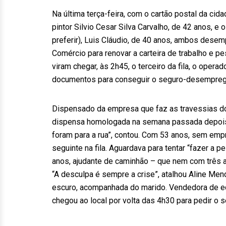
Na última terça-feira, com o cartão postal da cid
pintor Silvio Cesar Silva Carvalho, de 42 anos, 
preferir), Luis Cláudio, de 40 anos, ambos des
Comércio para renovar a carteira de trabalho e p
viram chegar, às 2h45, o terceiro da fila, o opera
documentos para conseguir o seguro-desempreg
Dispensado da empresa que faz as travessias do c
dispensa homologada na semana passada depois
foram para a rua”, contou. Com 53 anos, sem emp
seguinte na fila. Aguardava para tentar “fazer a
anos, ajudante de caminhão – que nem com três 
“A desculpa é sempre a crise”, atalhou Aline Men
escuro, acompanhada do marido. Vendedora de equ
chegou ao local por volta das 4h30 para pedir o