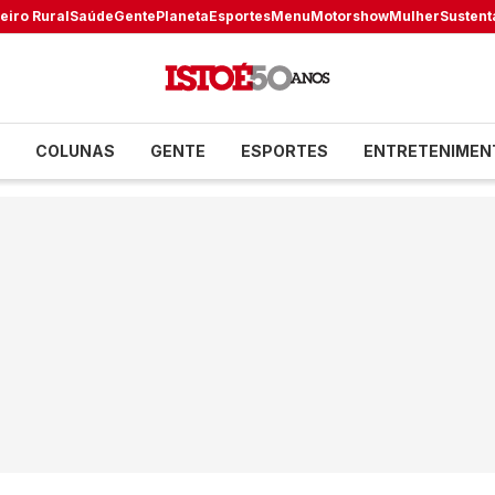
eiro Rural
Saúde
Gente
Planeta
Esportes
Menu
Motorshow
Mulher
Sustent
COLUNAS
GENTE
ESPORTES
ENTRETENIMEN