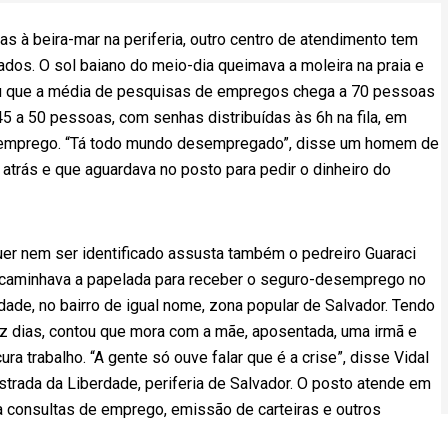
las à beira-mar na periferia, outro centro de atendimento tem
dos. O sol baiano do meio-dia queimava a moleira na praia e
ou que a média de pesquisas de empregos chega a 70 pessoas
 a 50 pessoas, com senhas distribuídas às 6h na fila, em
esemprego. “Tá todo mundo desempregado”, disse um homem de
 atrás e que aguardava no posto para pedir o dinheiro do
 nem ser identificado assusta também o pedreiro Guaraci
 encaminhava a papelada para receber o seguro-desemprego no
ade, no bairro de igual nome, zona popular de Salvador. Tendo
z dias, contou que mora com a mãe, aposentada, uma irmã e
a trabalho. “A gente só ouve falar que é a crise”, disse Vidal
Estrada da Liberdade, periferia de Salvador. O posto atende em
 consultas de emprego, emissão de carteiras e outros