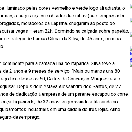
ade iluminado pelas cores vermelho e verde logo ali adiante, o
e o irmão, o segurança ou cobrador de ônibus (se o empregador
empregados, moradores da Lapinha, chegaram ao posto do
esquisar vagas – eram 22h. Dormindo na calçada sobre papelão,
dor de tráfego de barcas Gilmar da Silva, de 46 anos, com os
o.
ontinente para a cantada Ilha de Itaparica, Silva teve a
 de 2 anos e 9 meses de serviço. “Mais ou menos uns 80
rego fixo desde os 50, Carlos da Conceição Marques era o
 pesquisa”. Depois dele estava Alessandro dos Santos, de 27
anos de dedicação à empresa de um parente escapou do corte.
donça Figueiredo, de 32 anos, engrossando a fila ainda no
ipamentos industriais em uma cadeia de três lojas, Aline
 seguro-desemprego.