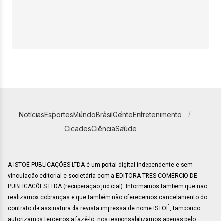
Notícias
Esportes
Mundo
Brasil
Gente
Entretenimento
Cidades
Ciência
Saúde
A ISTOÉ PUBLICAÇÕES LTDA é um portal digital independente e sem
vinculação editorial e societária com a EDITORA TRES COMÉRCIO DE
PUBLICACÕES LTDA (recuperação judicial). Informamos também que não
realizamos cobranças e que também não oferecemos cancelamento do
contrato de assinatura da revista impressa de nome ISTOÉ, tampouco
autorizamos terceiros a fazê-lo, nos responsabilizamos apenas pelo