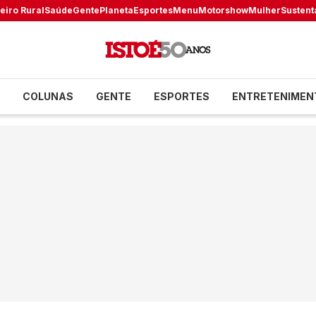
eiro Rural
Saúde
Gente
Planeta
Esportes
Menu
Motorshow
Mulher
Sustent
COLUNAS
GENTE
ESPORTES
ENTRETENIMEN