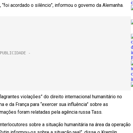
 “foi acordado o silêncio”, informou o governo da Alemanha.
lagrantes violações” do direito internacional humanitário no
ha e da França para “exercer sua influência” sobre as
ormações foram relatadas pela agência russa Tass.
nterlocutores sobre a situação humanitária na área da operação
 Putin informou-os sobre a situação real”, disse o Kremlin.