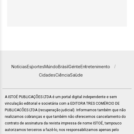
Notícias
Esportes
Mundo
Brasil
Gente
Entretenimento
Cidades
Ciência
Saúde
A ISTOÉ PUBLICAÇÕES LTDA é um portal digital independente e sem
vinculação editorial e societária com a EDITORA TRES COMÉRCIO DE
PUBLICACÕES LTDA (recuperação judicial). Informamos também que não
realizamos cobranças e que também não oferecemos cancelamento do
contrato de assinatura da revista impressa de nome ISTOÉ, tampouco
autorizamos terceiros a fazê-lo, nos responsabilizamos apenas pelo