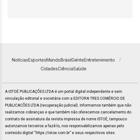
Notícias
Esportes
Mundo
Brasil
Gente
Entretenimento
Cidades
Ciência
Saúde
A ISTOÉ PUBLICAÇÕES LTDA é um portal digital independente e sem
vinculação editorial e societária com a EDITORA TRES COMÉRCIO DE
PUBLICACÕES LTDA (recuperação judicial). Informamos também que não
realizamos cobranças e que também não oferecemos cancelamento do
contrato de assinatura da revista impressa de nome ISTOÉ, tampouco
autorizamos terceiros a fazê-lo, nos responsabilizamos apenas pelo
conteúdo digital “https://istoe.com.br” e seus respectivos sites.