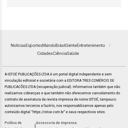
Notícias
Esportes
Mundo
Brasil
Gente
Entretenimento
Cidades
Ciência
Saúde
A ISTOÉ PUBLICAÇÕES LTDA é um portal digital independente e sem
vinculação editorial e societária com a EDITORA TRES COMÉRCIO DE
PUBLICACÕES LTDA (recuperação judicial). Informamos também que não
realizamos cobranças e que também não oferecemos cancelamento do
contrato de assinatura da revista impressa de nome ISTOÉ, tampouco
autorizamos terceiros a fazê-lo, nos responsabilizamos apenas pelo
conteúdo digital “https://istoe.com.br” e seus respectivos sites.
Política de
Assessoria de imprensa:
|