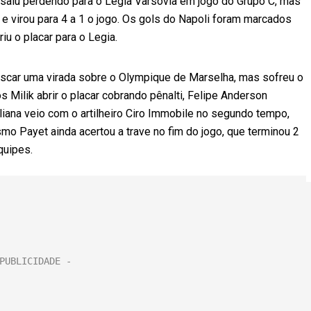
o saiu perdendo para o Legia Varsóvia em jogo do Grupo C, mas
 virou para 4 a 1 o jogo. Os gols do Napoli foram marcados
iu o placar para o Legia.
uscar uma virada sobre o Olympique de Marselha, mas sofreu o
 Milik abrir o placar cobrando pênalti, Felipe Anderson
aliana veio com o artilheiro Ciro Immobile no segundo tempo,
o Payet ainda acertou a trave no fim do jogo, que terminou 2
quipes.