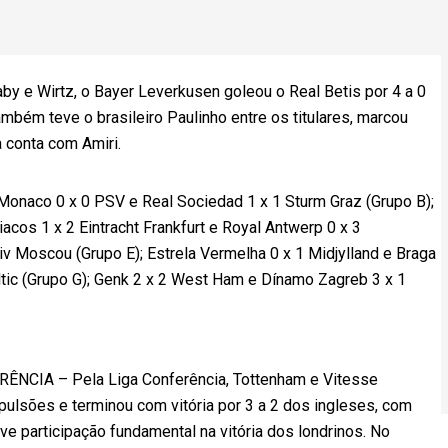
e Wirtz, o Bayer Leverkusen goleou o Real Betis por 4 a 0
mbém teve o brasileiro Paulinho entre os titulares, marcou
 conta com Amiri.
 Monaco 0 x 0 PSV e Real Sociedad 1 x 1 Sturm Graz (Grupo B);
acos 1 x 2 Eintracht Frankfurt e Royal Antwerp 0 x 3
v Moscou (Grupo E); Estrela Vermelha 0 x 1 Midjylland e Braga
ltic (Grupo G); Genk 2 x 2 West Ham e Dínamo Zagreb 3 x 1
IA – Pela Liga Conferência, Tottenham e Vitesse
pulsões e terminou com vitória por 3 a 2 dos ingleses, com
e participação fundamental na vitória dos londrinos. No