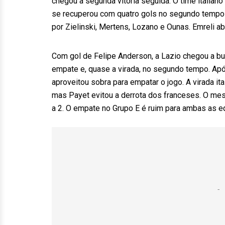
chegou à segunda vitória seguida. O time italian
se recuperou com quatro gols no segundo tempo e
por Zielinski, Mertens, Lozano e Ounas. Emreli abr
Com gol de Felipe Anderson, a Lazio chegou a b
empate e, quase a virada, no segundo tempo. Após
aproveitou sobra para empatar o jogo. A virada it
mas Payet evitou a derrota dos franceses. O mesm
a 2. O empate no Grupo E é ruim para ambas as e