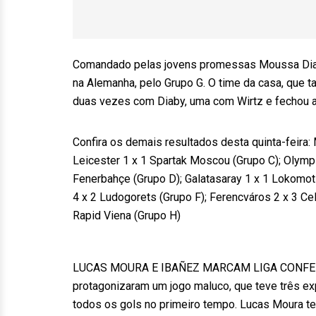
Comandado pelas jovens promessas Moussa Diaby 
na Alemanha, pelo Grupo G. O time da casa, que ta
duas vezes com Diaby, uma com Wirtz e fechou a
Confira os demais resultados desta quinta-feira:
Leicester 1 x 1 Spartak Moscou (Grupo C); Olympi
Fenerbahçe (Grupo D); Galatasaray 1 x 1 Lokomoti
4 x 2 Ludogorets (Grupo F); Ferencváros 2 x 3 Ce
Rapid Viena (Grupo H)
LUCAS MOURA E IBAÑEZ MARCAM LIGA CONFERÊNC
protagonizaram um jogo maluco, que teve três ex
todos os gols no primeiro tempo. Lucas Moura tev