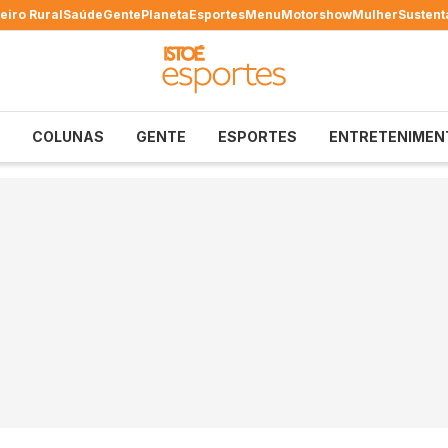
eiro Rural
Saúde
Gente
Planeta
Esportes
Menu
Motorshow
Mulher
Sustent
COLUNAS
GENTE
ESPORTES
ENTRETENIMEN