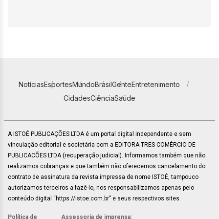
Notícias
Esportes
Mundo
Brasil
Gente
Entretenimento
Cidades
Ciência
Saúde
A ISTOÉ PUBLICAÇÕES LTDA é um portal digital independente e sem
vinculação editorial e societária com a EDITORA TRES COMÉRCIO DE
PUBLICACÕES LTDA (recuperação judicial). Informamos também que não
realizamos cobranças e que também não oferecemos cancelamento do
contrato de assinatura da revista impressa de nome ISTOÉ, tampouco
autorizamos terceiros a fazê-lo, nos responsabilizamos apenas pelo
conteúdo digital “https://istoe.com.br” e seus respectivos sites.
Política de
Assessoria de imprensa: