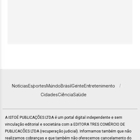
Notícias
Esportes
Mundo
Brasil
Gente
Entretenimento
Cidades
Ciência
Saúde
A ISTOÉ PUBLICAÇÕES LTDA é um portal digital independente e sem
vinculação editorial e societária com a EDITORA TRES COMÉRCIO DE
PUBLICACÕES LTDA (recuperação judicial). Informamos também que não
realizamos cobranças e que também não oferecemos cancelamento do