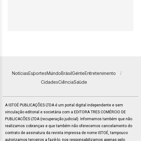
Notícias
Esportes
Mundo
Brasil
Gente
Entretenimento
Cidades
Ciência
Saúde
A ISTOÉ PUBLICAÇÕES LTDA é um portal digital independente e sem
vinculação editorial e societária com a EDITORA TRES COMÉRCIO DE
PUBLICACÕES LTDA (recuperação judicial). Informamos também que não
realizamos cobranças e que também não oferecemos cancelamento do
contrato de assinatura da revista impressa de nome ISTOÉ, tampouco
autorizamos terceiros a fazê-lo, nos responsabilizamos apenas pelo