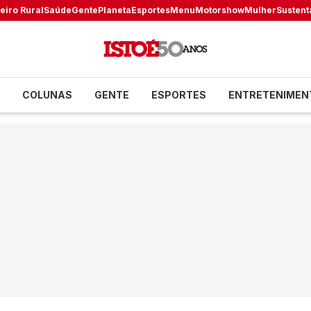
eiro Rural
Saúde
Gente
Planeta
Esportes
Menu
Motorshow
Mulher
Sustent
COLUNAS
GENTE
ESPORTES
ENTRETENIMEN