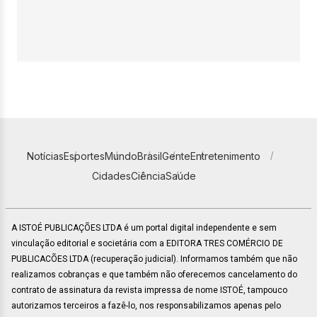
Notícias
Esportes
Mundo
Brasil
Gente
Entretenimento
Cidades
Ciência
Saúde
A ISTOÉ PUBLICAÇÕES LTDA é um portal digital independente e sem
vinculação editorial e societária com a EDITORA TRES COMÉRCIO DE
PUBLICACÕES LTDA (recuperação judicial). Informamos também que não
realizamos cobranças e que também não oferecemos cancelamento do
contrato de assinatura da revista impressa de nome ISTOÉ, tampouco
autorizamos terceiros a fazê-lo, nos responsabilizamos apenas pelo