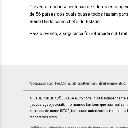
O evento receberá centenas de líderes estrange
de 56 países dos quais quase todos faziam part
Reino Unido como chefe de Estado.
Para o evento, a segurança foi reforçada e 30 mi
Notícias
Esportes
Mundo
Brasil
Gente
Entretenimento
C
A ISTOÉ PUBLICAÇÕES LTDA é um portal digital independente
(recuperação judicial). Informamos também que não realiza
impressa de nome ISTOÉ, tampouco autorizamos terceiros a fa
respectivos sites.
|