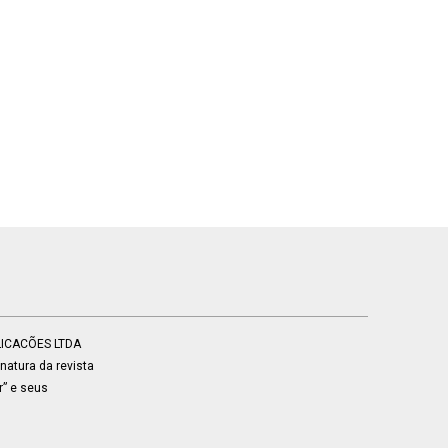
BLICACÕES LTDA
atura da revista
r” e seus