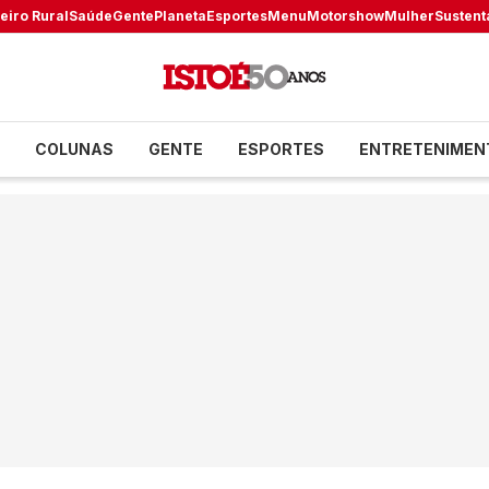
eiro Rural
Saúde
Gente
Planeta
Esportes
Menu
Motorshow
Mulher
Sustent
COLUNAS
GENTE
ESPORTES
ENTRETENIMEN