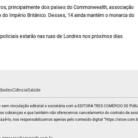
iros, principalmente dos países do Commonwealth, associação
e do Império Britânico. Desses, 14 ainda mantêm o monarca do
l policiais estarão nas ruas de Londres nos próximos dias.
idades
Ciência
Saúde
 e sem vinculação editorial e societária com a EDITORA TRES COMÉRCIO DE PU
mos cobranças e que também não oferecemos cancelamento do contrato de assin
zê-lo, nos responsabilizamos apenas pelo conteúdo digital “https://istoe.com.b