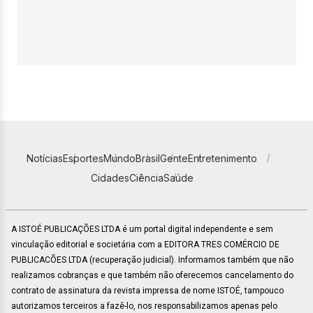
Notícias
Esportes
Mundo
Brasil
Gente
Entretenimento
Cidades
Ciência
Saúde
A ISTOÉ PUBLICAÇÕES LTDA é um portal digital independente e sem
vinculação editorial e societária com a EDITORA TRES COMÉRCIO DE
PUBLICACÕES LTDA (recuperação judicial). Informamos também que não
realizamos cobranças e que também não oferecemos cancelamento do
contrato de assinatura da revista impressa de nome ISTOÉ, tampouco
autorizamos terceiros a fazê-lo, nos responsabilizamos apenas pelo