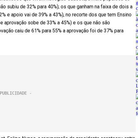
ão subiu de 32% para 40%); os que ganham na faixa de dois a
52% e apoio vai de 39% a 43%), no recorte dos que tem Ensino
 e aprovação sobe de 33% a 45%) e os que não são
ovação caiu de 61% para 55% a aprovação foi de 37% para