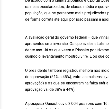
De acordo com o cientista político e CEO da Qua
os mais escolarizados, de classe média e que 
população, que se percebem mais prejudicados pe
de forma correta até aqui, por isso passam a apoi
A avaliação geral do governo federal – que vin
apresentou uma inversão. Os que avaliam Lula n
deste ano. Já os que veem o Planalto positivam
quando o levantamento mostrou 31%. E os que c
O presidente também registrou melhora nos índice
desaprovação (51% a 45%), entre as mulheres (v
aprovação) e os que se encontram na faixa etári
aprovação vai de 38% a 44%).
A pesquisa Quaest ouviu 2.004 pessoas com 16 a