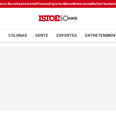
eiro Rural
Saúde
Gente
Planeta
Esportes
Menu
Motorshow
Mulher
Sustent
COLUNAS
GENTE
ESPORTES
ENTRETENIMEN