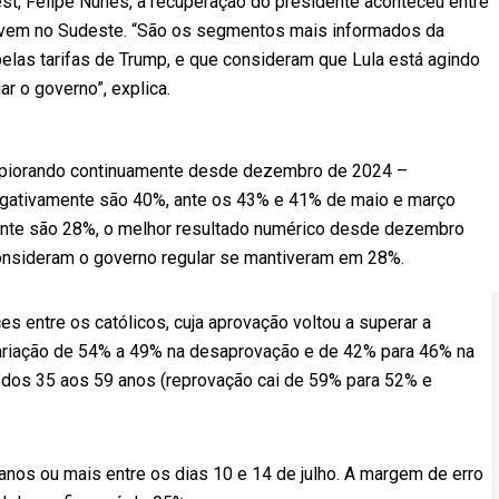
est, Felipe Nunes, a recuperação do presidente aconteceu entre
vivem no Sudeste. “São os segmentos mais informados da
las tarifas de Trump, e que consideram que Lula está agindo
ar o governo”, explica.
ha piorando continuamente desde dezembro de 2024 –
egativamente são 40%, ante os 43% e 41% de maio e março
ente são 28%, o melhor resultado numérico desde dezembro
onsideram o governo regular se mantiveram em 28%.
s entre os católicos, cuja aprovação voltou a superar a
ariação de 54% a 49% na desaprovação e de 42% para 46% na
a dos 35 aos 59 anos (reprovação cai de 59% para 52% e
nos ou mais entre os dias 10 e 14 de julho. A margem de erro