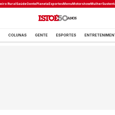
eiro Rural
Saúde
Gente
Planeta
Esportes
Menu
Motorshow
Mulher
Sustent
COLUNAS
GENTE
ESPORTES
ENTRETENIMEN