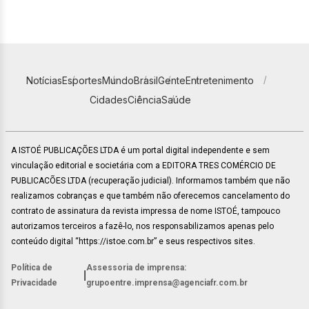
Notícias
Esportes
Mundo
Brasil
Gente
Entretenimento
Cidades
Ciência
Saúde
A ISTOÉ PUBLICAÇÕES LTDA é um portal digital independente e sem
vinculação editorial e societária com a EDITORA TRES COMÉRCIO DE
PUBLICACÕES LTDA (recuperação judicial). Informamos também que não
realizamos cobranças e que também não oferecemos cancelamento do
contrato de assinatura da revista impressa de nome ISTOÉ, tampouco
autorizamos terceiros a fazê-lo, nos responsabilizamos apenas pelo
conteúdo digital “https://istoe.com.br” e seus respectivos sites.
Política de
Assessoria de imprensa:
|
Privacidade
grupoentre.imprensa@agenciafr.com.br