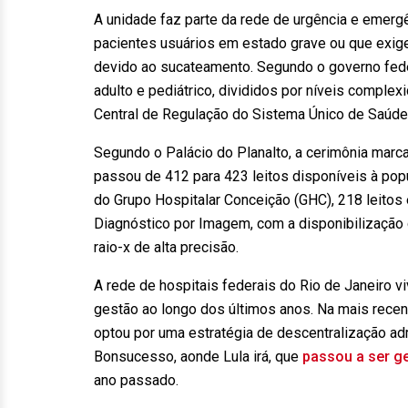
A unidade faz parte da rede de urgência e emerg
pacientes usuários em estado grave ou que exi
devido ao sucateamento. Segundo o governo fede
adulto e pediátrico, divididos por níveis complex
Central de Regulação do Sistema Único de Saúde
Segundo o Palácio do Planalto, a cerimônia marca
passou de 412 para 423 leitos disponíveis à popu
do Grupo Hospitalar Conceição (GHC), 218 leito
Diagnóstico por Imagem, com a disponibilização
raio-x de alta precisão.
A rede de hospitais federais do Rio de Janeiro 
gestão ao longo dos últimos anos. Na mais recent
optou por uma estratégia de descentralização adm
Bonsucesso, aonde Lula irá, que
passou a ser g
ano passado.