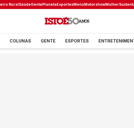
eiro Rural
Saúde
Gente
Planeta
Esportes
Menu
Motorshow
Mulher
Sustent
COLUNAS
GENTE
ESPORTES
ENTRETENIMEN