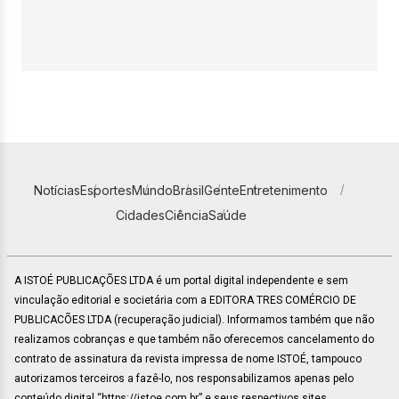
Notícias
Esportes
Mundo
Brasil
Gente
Entretenimento
Cidades
Ciência
Saúde
A ISTOÉ PUBLICAÇÕES LTDA é um portal digital independente e sem
vinculação editorial e societária com a EDITORA TRES COMÉRCIO DE
PUBLICACÕES LTDA (recuperação judicial). Informamos também que não
realizamos cobranças e que também não oferecemos cancelamento do
contrato de assinatura da revista impressa de nome ISTOÉ, tampouco
autorizamos terceiros a fazê-lo, nos responsabilizamos apenas pelo
conteúdo digital “https://istoe.com.br” e seus respectivos sites.