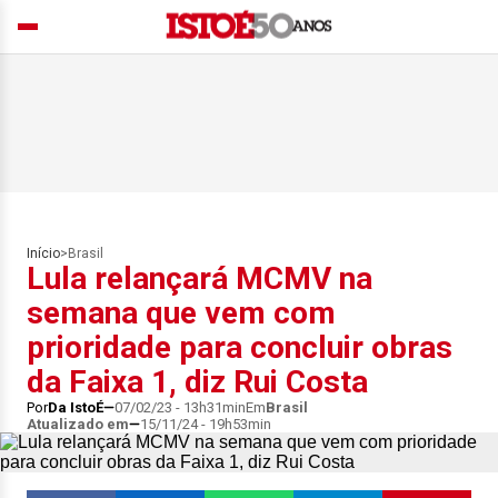
Início
>
Brasil
Lula relançará MCMV na
semana que vem com
prioridade para concluir obras
da Faixa 1, diz Rui Costa
Por
Da IstoÉ
07/02/23 - 13h31min
Em
Brasil
Atualizado em
15/11/24 - 19h53min