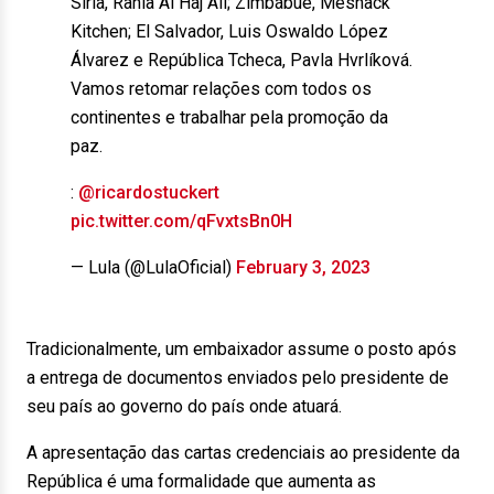
Síria, Rania Al Haj Ali; Zimbábue, Meshack
Kitchen; El Salvador, Luis Oswaldo López
Álvarez e República Tcheca, Pavla Hvrlíková.
Vamos retomar relações com todos os
continentes e trabalhar pela promoção da
paz.
:
@ricardostuckert
pic.twitter.com/qFvxtsBn0H
— Lula (@LulaOficial)
February 3, 2023
Tradicionalmente, um embaixador assume o posto após
a entrega de documentos enviados pelo presidente de
seu país ao governo do país onde atuará.
A apresentação das cartas credenciais ao presidente da
República é uma formalidade que aumenta as