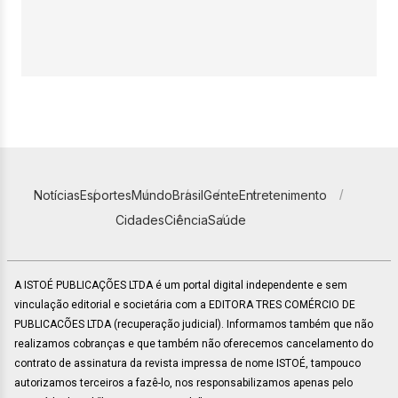
Notícias
Esportes
Mundo
Brasil
Gente
Entretenimento
Cidades
Ciência
Saúde
A ISTOÉ PUBLICAÇÕES LTDA é um portal digital independente e sem
vinculação editorial e societária com a EDITORA TRES COMÉRCIO DE
PUBLICACÕES LTDA (recuperação judicial). Informamos também que não
realizamos cobranças e que também não oferecemos cancelamento do
contrato de assinatura da revista impressa de nome ISTOÉ, tampouco
autorizamos terceiros a fazê-lo, nos responsabilizamos apenas pelo