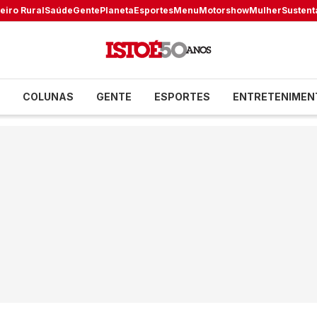
eiro Rural
Saúde
Gente
Planeta
Esportes
Menu
Motorshow
Mulher
Sustent
COLUNAS
GENTE
ESPORTES
ENTRETENIMEN