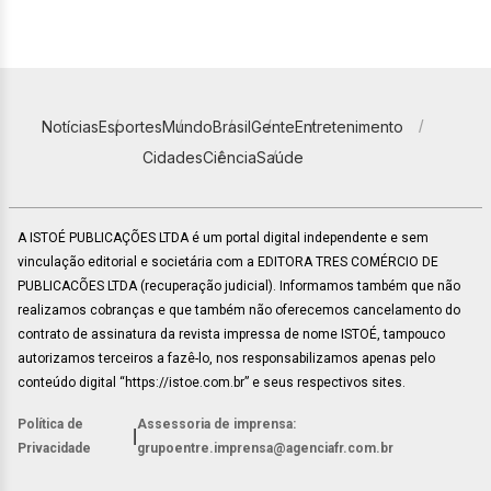
Notícias
Esportes
Mundo
Brasil
Gente
Entretenimento
Cidades
Ciência
Saúde
A ISTOÉ PUBLICAÇÕES LTDA é um portal digital independente e sem
vinculação editorial e societária com a EDITORA TRES COMÉRCIO DE
PUBLICACÕES LTDA (recuperação judicial). Informamos também que não
realizamos cobranças e que também não oferecemos cancelamento do
contrato de assinatura da revista impressa de nome ISTOÉ, tampouco
autorizamos terceiros a fazê-lo, nos responsabilizamos apenas pelo
conteúdo digital “https://istoe.com.br” e seus respectivos sites.
Política de
Assessoria de imprensa:
|
Privacidade
grupoentre.imprensa@agenciafr.com.br