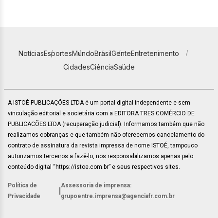
Notícias
Esportes
Mundo
Brasil
Gente
Entretenimento
Cidades
Ciência
Saúde
A ISTOÉ PUBLICAÇÕES LTDA é um portal digital independente e sem
vinculação editorial e societária com a EDITORA TRES COMÉRCIO DE
PUBLICACÕES LTDA (recuperação judicial). Informamos também que não
realizamos cobranças e que também não oferecemos cancelamento do
contrato de assinatura da revista impressa de nome ISTOÉ, tampouco
autorizamos terceiros a fazê-lo, nos responsabilizamos apenas pelo
conteúdo digital “https://istoe.com.br” e seus respectivos sites.
Política de
Assessoria de imprensa:
|
Privacidade
grupoentre.imprensa@agenciafr.com.br