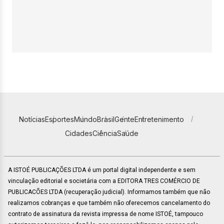
Notícias
Esportes
Mundo
Brasil
Gente
Entretenimento
Cidades
Ciência
Saúde
A ISTOÉ PUBLICAÇÕES LTDA é um portal digital independente e sem
vinculação editorial e societária com a EDITORA TRES COMÉRCIO DE
PUBLICACÕES LTDA (recuperação judicial). Informamos também que não
realizamos cobranças e que também não oferecemos cancelamento do
contrato de assinatura da revista impressa de nome ISTOÉ, tampouco