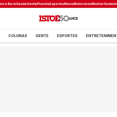
eiro Rural
Saúde
Gente
Planeta
Esportes
Menu
Motorshow
Mulher
Sustent
COLUNAS
GENTE
ESPORTES
ENTRETENIMEN