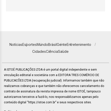
Notícias
Esportes
Mundo
Brasil
Gente
Entretenimento
Cidades
Ciência
Saúde
A ISTOÉ PUBLICAÇÕES LTDA é um portal digital independente e sem
vinculação editorial e societária com a EDITORA TRES COMÉRCIO DE
PUBLICACÕES LTDA (recuperação judicial). Informamos também que não
realizamos cobranças e que também não oferecemos cancelamento do
contrato de assinatura da revista impressa de nome ISTOÉ, tampouco
autorizamos terceiros a fazê-lo, nos responsabilizamos apenas pelo
conteúdo digital “https://istoe.com.br” e seus respectivos sites.