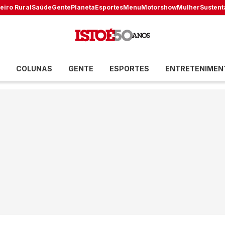
eiro Rural
Saúde
Gente
Planeta
Esportes
Menu
Motorshow
Mulher
Sustent
COLUNAS
GENTE
ESPORTES
ENTRETENIMEN