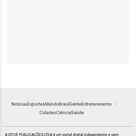
Notícias
Esportes
Mundo
Brasil
Gente
Entretenimento
Cidades
Ciência
Saúde
A ISTOÉ PUBLICAÇÕES LTDA é um portal digital independente e sem