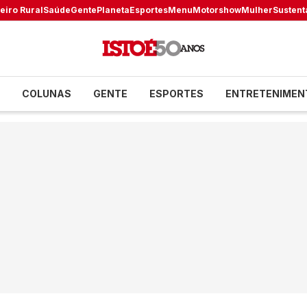
eiro Rural
Saúde
Gente
Planeta
Esportes
Menu
Motorshow
Mulher
Sustent
COLUNAS
GENTE
ESPORTES
ENTRETENIMEN