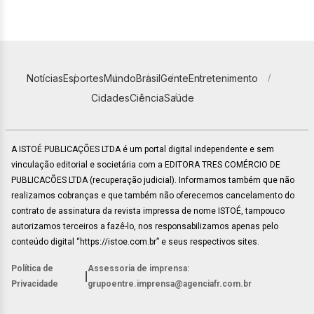
Notícias
Esportes
Mundo
Brasil
Gente
Entretenimento
Cidades
Ciência
Saúde
A ISTOÉ PUBLICAÇÕES LTDA é um portal digital independente e sem
vinculação editorial e societária com a EDITORA TRES COMÉRCIO DE
PUBLICACÕES LTDA (recuperação judicial). Informamos também que não
realizamos cobranças e que também não oferecemos cancelamento do
contrato de assinatura da revista impressa de nome ISTOÉ, tampouco
autorizamos terceiros a fazê-lo, nos responsabilizamos apenas pelo
conteúdo digital “https://istoe.com.br” e seus respectivos sites.
Política de
Assessoria de imprensa:
|
Privacidade
grupoentre.imprensa@agenciafr.com.br