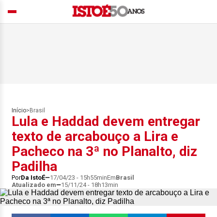
Início
>
Brasil
Lula e Haddad devem entregar
texto de arcabouço a Lira e
Pacheco na 3ª no Planalto, diz
Padilha
Por
Da IstoÉ
17/04/23 - 15h55min
Em
Brasil
Atualizado em
15/11/24 - 18h13min