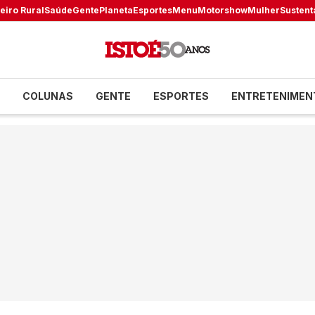
eiro Rural
Saúde
Gente
Planeta
Esportes
Menu
Motorshow
Mulher
Sustent
COLUNAS
GENTE
ESPORTES
ENTRETENIMEN