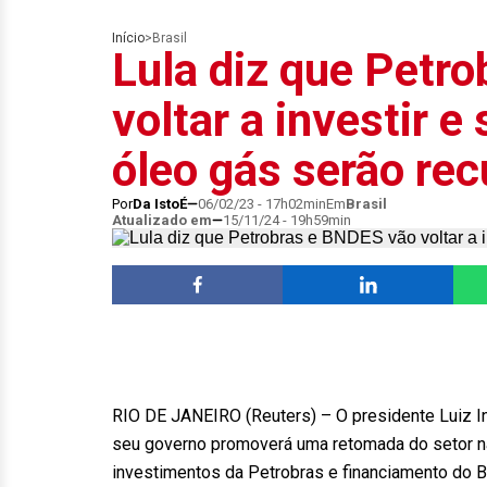
Início
>
Brasil
Lula diz que Petr
voltar a investir e
óleo gás serão re
Por
Da IstoÉ
06/02/23 - 17h02min
Em
Brasil
Atualizado em
15/11/24 - 19h59min
RIO DE JANEIRO (Reuters) – O presidente Luiz In
seu governo promoverá uma retomada do setor nav
investimentos da Petrobras e financiamento do 