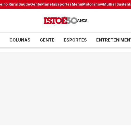
eiro Rural
Saúde
Gente
Planeta
Esportes
Menu
Motorshow
Mulher
Sustent
COLUNAS
GENTE
ESPORTES
ENTRETENIMEN