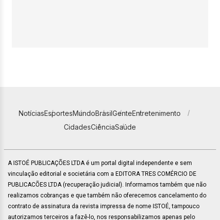
Notícias
Esportes
Mundo
Brasil
Gente
Entretenimento
Cidades
Ciência
Saúde
A ISTOÉ PUBLICAÇÕES LTDA é um portal digital independente e sem
vinculação editorial e societária com a EDITORA TRES COMÉRCIO DE
PUBLICACÕES LTDA (recuperação judicial). Informamos também que não
realizamos cobranças e que também não oferecemos cancelamento do
contrato de assinatura da revista impressa de nome ISTOÉ, tampouco
autorizamos terceiros a fazê-lo, nos responsabilizamos apenas pelo